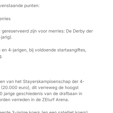
ovenstaande punten:
erries
2 gereserveerd zijn voor merries: De Derby der
jarig).
en 4-jarigen, bij voldoende startaangiftes,
g.
rden van het Stayerskampioenschap der 4-
d (20.000 euro), dit verreweg de hoogst
0 jarige geschiedenis van de drafbaan in
orden verreden in de ZEturf Arena.
erde 3-jarige koers (en een satelliet koers)