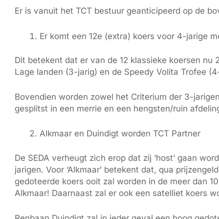
Er is vanuit het TCT bestuur geanticipeerd op de b
Er komt een 12e (extra) koers voor 4-jarige m
Dit betekent dat er van de 12 klassieke koersen nu 
Lage landen (3-jarig) en de Speedy Volita Trofee (4-
Bovendien worden zowel het Criterium der 3-jarigen 
gesplitst in een merrie en een hengsten/ruin afdelin
Alkmaar en Duindigt worden TCT Partner
De SEDA verheugt zich erop dat zij ‘host’ gaan wo
jarigen. Voor ‘Alkmaar’ betekent dat, qua prijzengel
gedoteerde koers ooit zal worden in de meer dan 10
Alkmaar! Daarnaast zal er ook een satelliet koers w
Renbaan Duindigt zal in ieder geval een hoog gedote