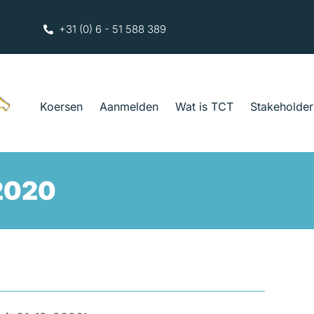
+31 (0) 6 - 51 588 389
Koersen
Aanmelden
Wat is TCT
Stakeholder
-2020