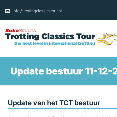
Ga
naar
info@trottingclassicstour.nl
de
inhoud
Update bestuur 11-12
Update van het TCT bestuur