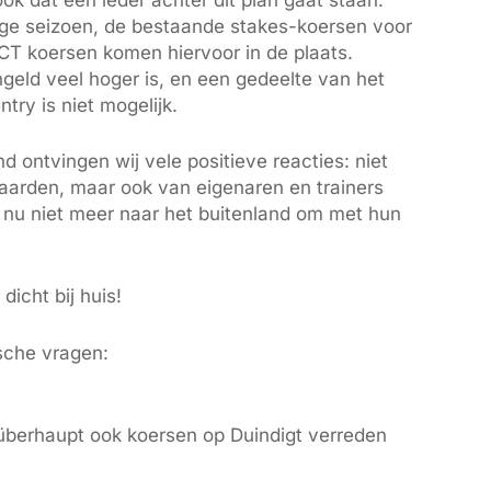
ook dat een ieder achter dit plan gaat staan.
rige seizoen, de bestaande stakes-koersen voor
CT koersen komen hiervoor in de plaats.
ngeld veel hoger is, en een gedeelte van het
try is niet mogelijk.
 ontvingen wij vele positieve reacties: niet
aarden, maar ook van eigenaren en trainers
 nu niet meer naar het buitenland om met hun
dicht bij huis!
sche vragen:
überhaupt ook koersen op Duindigt verreden