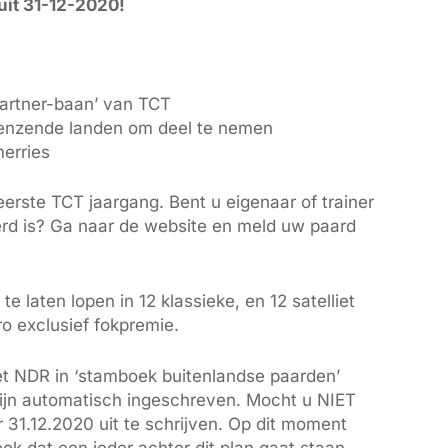
uit 31-12-2020!
Partner-baan’ van TCT
enzende landen om deel te nemen
merries
erste TCT jaargang. Bent u eigenaar of trainer
rd is? Ga naar de website en meld uw paard
laten lopen in 12 klassieke, en 12 satelliet
o exclusief fokpremie.
 het NDR in ‘stamboek buitenlandse paarden’
zijn automatisch ingeschreven. Mocht u NIET
 31.12.2020 uit te schrijven. Op dit moment