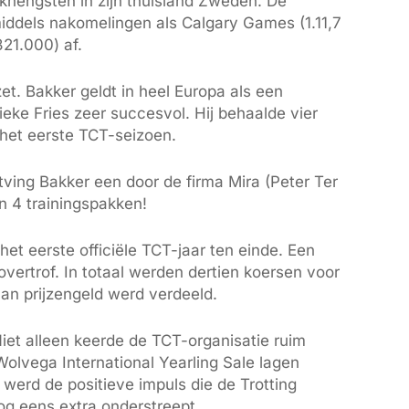
khengsten in zijn thuisland Zweden. De
iddels nakomelingen als Calgary Games (1.11,7
21.000) af.
et. Bakker geldt in heel Europa als een
eke Fries zeer succesvol. Hij behaalde vier
het eerste TCT-seizoen.
ving Bakker een door de firma Mira (Peter Ter
n 4 trainingspakken!
t eerste officiële TCT-jaar ten einde. Een
 overtrof. In totaal werden dertien koersen voor
an prijzengeld werd verdeeld.
Niet alleen keerde de TCT-organisatie ruim
Wolvega International Yearling Sale lagen
werd de positieve impuls die de Trotting
og eens extra onderstreept.