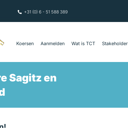
+31 (0) 6 - 51 588 389
Koersen
Aanmelden
Wat is TCT
Stakeholder
e Sagitz en
d
n!