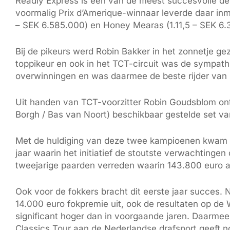
Readly Express is één van de meest succesvolle de
voormalig Prix d’Amerique-winnaar leverde daar inm
– SEK 6.585.000) en Honey Mearas (1.11,5 – SEK 6.3
Bij de pikeurs werd Robin Bakker in het zonnetje gez
toppikeur en ook in het TCT-circuit was de sympathi
overwinningen en was daarmee de beste rijder van 
Uit handen van TCT-voorzitter Robin Goudsblom ont
Borgh / Bas van Noort) beschikbaar gestelde set va
Met de huldiging van deze twee kampioenen kwam he
jaar waarin het initiatief de stoutste verwachtingen
tweejarige paarden verreden waarin 143.800 euro a
Ook voor de fokkers bracht dit eerste jaar succes. 
14.000 euro fokpremie uit, ook de resultaten op de 
significant hoger dan in voorgaande jaren. Daarmee 
Classics Tour aan de Nederlandse drafsport geeft n