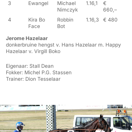
3
Ewangel
Michael
1.16,1
€
Nimczyk
660,–
4
Kira Bo
Robbin
1.16,3
€ 480
Face
Bot
Jerome Hazelaar
donkerbruine hengst v. Hans Hazelaar m. Happy
Hazelaar v. Virgill Boko
Eigenaar: Stall Dean
Fokker: Michel P.G. Stassen
Trainer: Dion Tesselaar