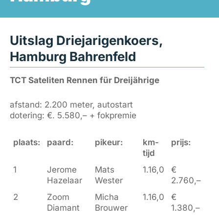
Uitslag Driejarigenkoers,
Hamburg Bahrenfeld
TCT Sateliten Rennen für Dreijährige
afstand: 2.200 meter, autostart
dotering: €. 5.580,– + fokpremie
plaats:
paard:
pikeur:
km-
prijs:
tijd
1
Jerome
Mats
1.16,0
€
Hazelaar
Wester
2.760,–
2
Zoom
Micha
1.16,0
€
Diamant
Brouwer
1.380,–