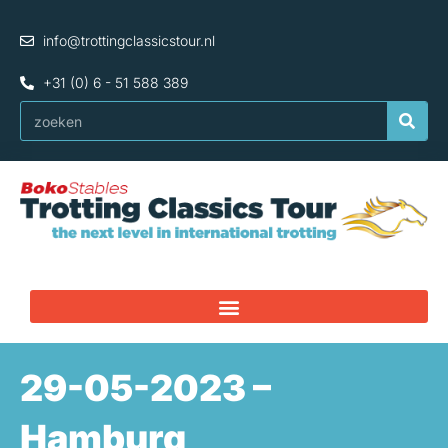
Ga
naar
info@trottingclassicstour.nl
de
inhoud
+31 (0) 6 - 51 588 389
Zoeken
29-05-2023 –
Hamburg