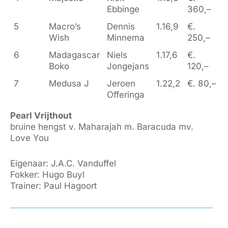
Ebbinge
360,–
5
Macro’s
Dennis
1.16,9
€.
Wish
Minnema
250,–
6
Madagascar
Niels
1.17,6
€.
Boko
Jongejans
120,–
7
Medusa J
Jeroen
1.22,2
€. 80,–
Offeringa
Pearl Vrijthout
bruine hengst v. Maharajah m. Baracuda mv.
Love You
Eigenaar: J.A.C. Vanduffel
Fokker: Hugo Buyl
Trainer: Paul Hagoort