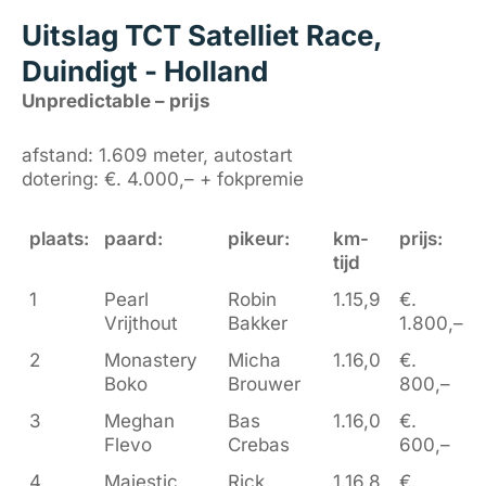
Uitslag TCT Satelliet Race,
Duindigt - Holland
Unpredictable – prijs
afstand: 1.609 meter, autostart
dotering: €. 4.000,– + fokpremie
plaats:
paard:
pikeur:
km-
prijs:
tijd
1
Pearl
Robin
1.15,9
€.
Vrijthout
Bakker
1.800,–
2
Monastery
Micha
1.16,0
€.
Boko
Brouwer
800,–
3
Meghan
Bas
1.16,0
€.
Flevo
Crebas
600,–
4
Majestic
Rick
1.16,8
€.