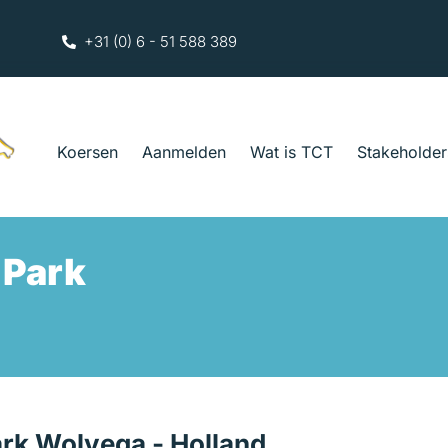
+31 (0) 6 - 51 588 389
Koersen
Aanmelden
Wat is TCT
Stakeholder
 Park
Park Wolvega - Holland