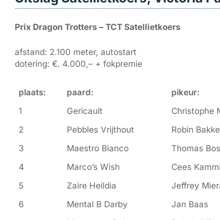
Prix Dragon Trotters – TCT Satellietkoers
afstand: 2.100 meter, autostart
dotering: €. 4.000,– + fokpremie
plaats:
paard:
pikeur:
1
Gericault
Christophe 
2
Pebbles Vrijthout
Robin Bakke
3
Maestro Bianco
Thomas Bo
4
Marco’s Wish
Cees Kamm
5
Zaire Heildia
Jeffrey Mie
6
Mental B Darby
Jan Baas