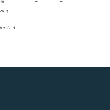
ger
–
–
eweg
–
–
dro Wild