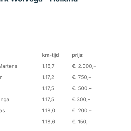
km-tijd
prijs:
Martens
1.16,7
€. 2.000,–
r
1.17,2
€. 750,–
s
1.17,5
€. 500,–
inga
1.17,5
€.300,–
ras
1.18,0
€. 200,–
1.18,6
€. 150,–