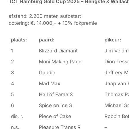
TCT Hamburg Gold Cup 2025 – Hengste & Wallac
afstand: 2.200 meter, autostart
dotering: €. 14.000,– + 10% fokpremie
plaats:
paard:
pikeur:
1
Blizzard Diamant
Jim Veld
2
Moni Making Pace
Dion Tesse
3
Gaudio
Jeffrery M
4
Mad Max
Jaap van R
5
Hall of Fame S
Thomas P
6
Spice on Ice S
Michael S
dis. r.
Piece of Cake
Robbin Bo
n.s.
Pleasure Transs R
–