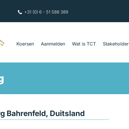
+31 (0) 6 - 51 588 389
Koersen
Aanmelden
Wat is TCT
Stakeholder
g
g Bahrenfeld, Duitsland