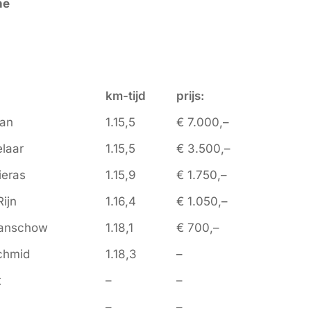
he
km-tijd
prijs:
man
1.15,5
€ 7.000,–
laar
1.15,5
€ 3.500,–
ieras
1.15,9
€ 1.750,–
ijn
1.16,4
€ 1.050,–
anschow
1.18,1
€ 700,–
chmid
1.18,3
–
t
–
–
–
–